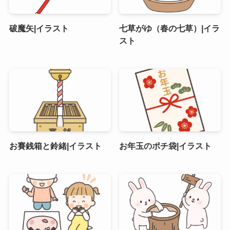
破魔矢|イラスト
七草がゆ（春の七草）|イラ
スト
お賽銭箱と鈴緒|イラスト
お年玉のポチ袋|イラスト