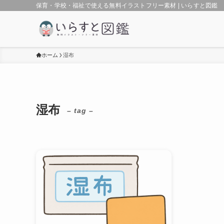
保育・学校・福祉で使える無料イラストフリー素材 | いらすと図鑑
ホーム
湿布
湿布
– tag –