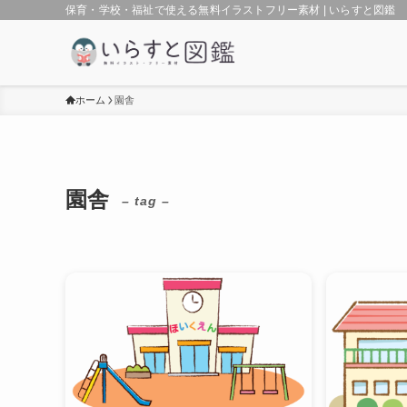
保育・学校・福祉で使える無料イラストフリー素材 | いらすと図鑑
ホーム
園舎
園舎
– tag –