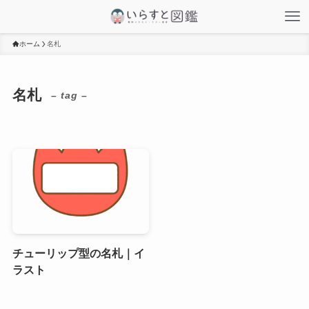
ホーム
名札
名札
– tag –
チューリップ型の名札｜イ
ラスト