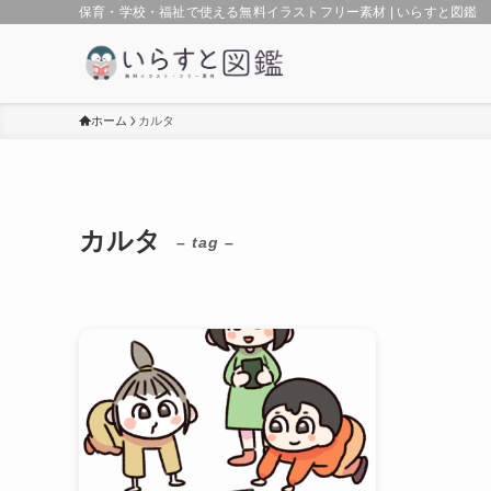
保育・学校・福祉で使える無料イラストフリー素材 | いらすと図鑑
ホーム
カルタ
カルタ
– tag –