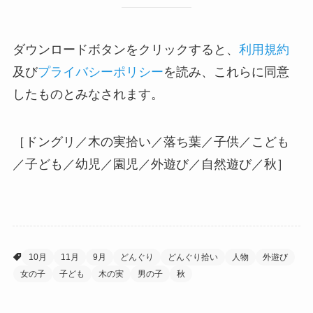
ダウンロードボタンをクリックすると、
利用規約
及び
プライバシーポリシー
を読み、これらに同意
したものとみなされます。
［ドングリ／木の実拾い／落ち葉／子供／こども
／子ども／幼児／園児／外遊び／自然遊び／秋］
10月
11月
9月
どんぐり
どんぐり拾い
人物
外遊び
女の子
子ども
木の実
男の子
秋