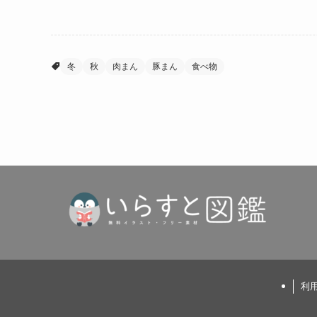
冬
秋
肉まん
豚まん
食べ物
利