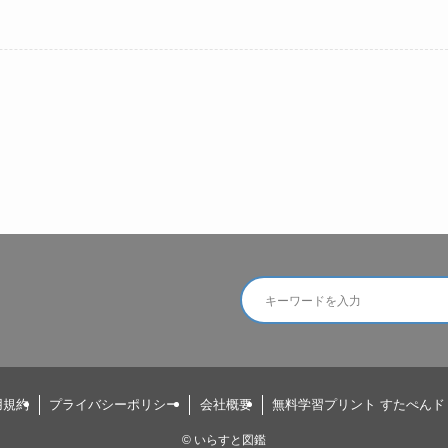
用規約
プライバシーポリシー
会社概要
無料学習プリント すたぺんド
©
いらすと図鑑